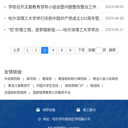
学校召开主题教育领导小组会暨问题整改整治工作推进会
2023-08-05
哈尔滨理工大学举行庆祝中国共产党成立102周年暨“七一”表彰大会
2023-06-30
“饺”织理工情，逐梦踏新程——哈尔滨理工大学举办2023届毕业生欢送饺子宴
2023-06-17
上页
1
2
3
4
5
6
下页
跳转
到第
页
友情链接：
中央政府网
|
新华网
|
教育部
|
教育和科研计算机网
|
黑龙江省人民政府
|
黑龙江省教育厅
|
中国大学生在线
|
高校视频门户
|
易班网
|
全国高校思政网
|
国家智慧教育公共服务平台
领导信箱
理工报刊
地址：哈尔滨市南岗区学府路52号