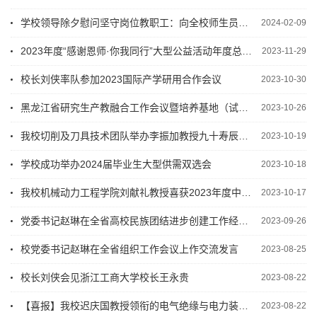
学校领导除夕慰问坚守岗位教职工：向全校师生员工致以新春祝福
2024-02-09
2023年度“感谢恩师·你我同行”大型公益活动年度总结暨动员会在我校举办
2023-11-29
校长刘侠率队参加2023国际产学研用合作会议
2023-10-30
黑龙江省研究生产教融合工作会议暨培养基地（试点）授牌仪式在我校成功举办
2023-10-26
我校切削及刀具技术团队举办李振加教授九十寿辰暨学术传承人才培养座谈会
2023-10-19
学校成功举办2024届毕业生大型供需双选会
2023-10-18
我校机械动力工程学院刘献礼教授喜获2023年度中国机械工业技术发明一等奖
2023-10-17
党委书记赵琳在全省高校民族团结进步创建工作经验交流现场会上作交流发言
2023-09-26
校党委书记赵琳在全省组织工作会议上作交流发言
2023-08-25
校长刘侠会见浙江工商大学校长王永贵
2023-08-22
【喜报】我校迟庆国教授领衔的电气绝缘与电力装备创新工作室被确认为全国教科文卫体系统示范性...
2023-08-22