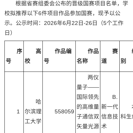
根据省赛组委会公布的晋级国赛项目名单，学
校拟推荐以下6件项目作品参加国赛，现予以公
示。公示时间：2026年6月22日-26日（5个工作
日）
序
高
作品编
作品
赛
号
校
号
名称
道
别
两仪
量子——
国际领先
B.
哈
的高维量
新一代
1
尔滨理
558059
子通信双
信息技
科生
工大学
矢量光源
术