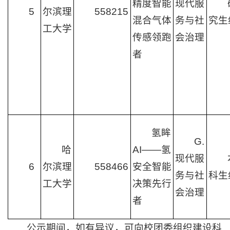
精度智能
现代服
5
尔滨理
558215
混合气体
务与社
究生
工大学
传感领跑
会治理
者
氢眸
G.
哈
AI——氢
现代服
6
尔滨理
558466
安全智能
务与社
科生
工大学
决策先行
会治理
者
公示期间，如有异议，可向校团委组织建设科