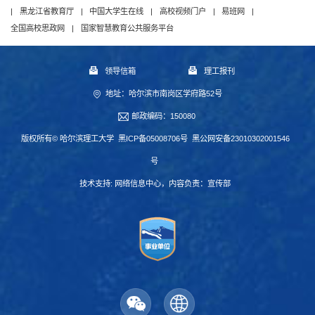
|
黑龙江省教育厅
|
中国大学生在线
|
高校视频门户
|
易班网
|
全国高校思政网
|
国家智慧教育公共服务平台
领导信箱
理工报刊
地址：哈尔滨市南岗区学府路52号
邮政编码：150080
版权所有© 哈尔滨理工大学
黑ICP备05008706号
黑公网安备23010302001546
号
技术支持:
网络信息中心
，内容负责：宣传部