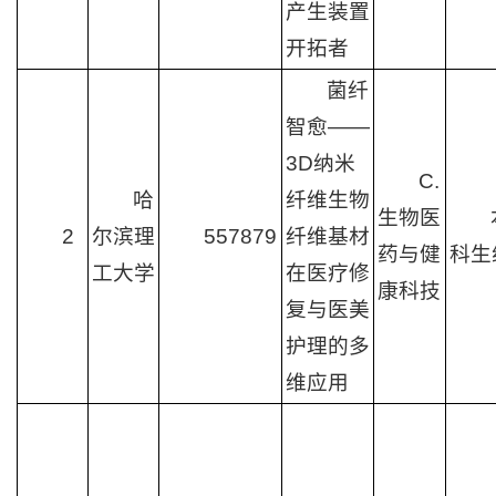
产生装置
开拓者
菌纤
智愈——
3D纳米
C.
哈
纤维生物
生物医
2
尔滨理
557879
纤维基材
药与健
科生
工大学
在医疗修
康科技
复与医美
护理的多
维应用