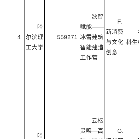
数智
F.
哈
赋能——
新消费
4
尔滨理
559271
冰雪建筑
与文化
科生
工大学
智能建造
创意
工作营
云枢
灵嗅—高
G.
哈