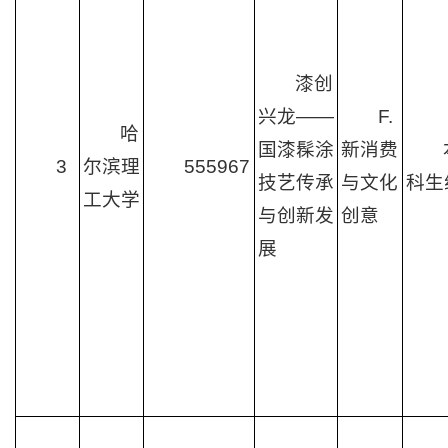
漆创
兴龙——
F.
哈
国漆髹涂
新消费
3
尔滨理
555967
技艺传承
与文化
科生
工大学
与创新发
创意
展